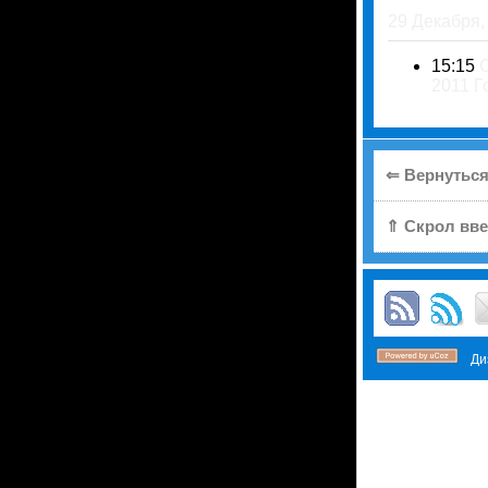
29 Декабря,
15:15
2011 Г
⇐ Вернуться
⇑ Скрол вве
Диз