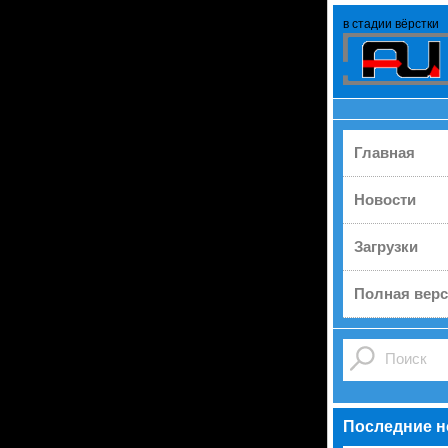
в стадии вёрстки
Главная
Новости
Загрузки
Полная верс
Последние н