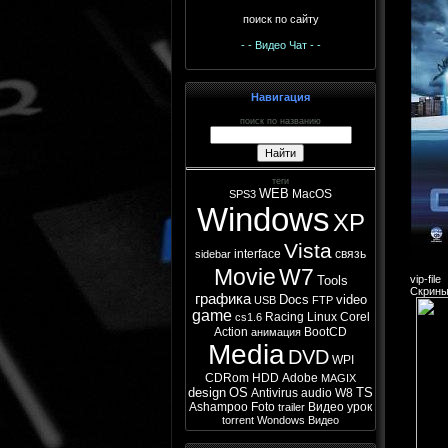
поиск по сайту
- - Видео Чат - -
Навигация
поиск по названию
теги
WEB
MacOS
SPS3
Windows
XP
Vista
interface
связь
sidebar
Movie
W7
Tools
vip-file
Скрины
графика
Docs
video
USB
FTP
game
Racing
Linux
Corel
cs1.6
Action
BootCD
анимация
Media
DVD
WPI
CDRom
HDD
Adobe
MAGIX
design
OS
TS
Antivirus
audio
W8
Ashampoo
Foto
Видео урок
trailer
torrent
Wondows
Видео