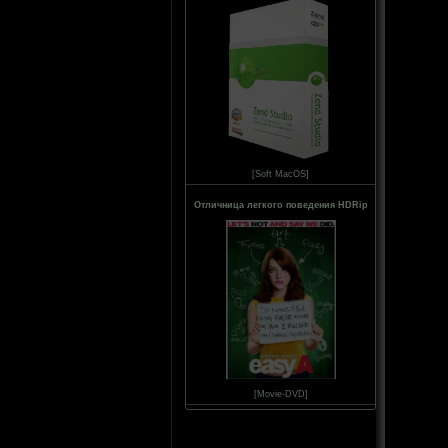
[Soft MacOS]
Отличница легкого поведения HDRip
[Movie-DVD]