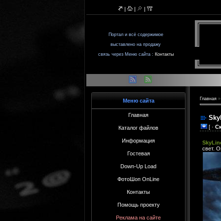
|
|
|
Портал и всё содержимое
выставленo на продажу
связь через Меню сайта :
Контакты
Главная
Меню сайта
Главная
Sky
[ ·
С
Каталог файлов
Информация
SkyLin
свет. О
Гостевая
Down-Up Load
ФотоШоп OnLine
Контакты
Помощь проекту
Реклама на сайте