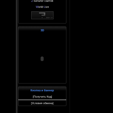
Z
-каталог сайтов
W
orld-
L
ive
3D
Кнопка и баннер
[
Получить Код
]
[
Условия обмена
]