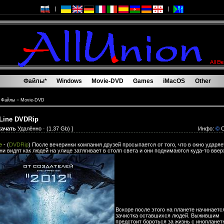
|
|
Файлы*
Windows
Movie-DVD
Games
iMacOS
Other
Файлы*
Windows
Movie-DVD
Games
iMacOS
Other
»
Файлы
»
Movie-DVD
Line DVDRip
качать
Удалённо
· (1.37 Gb) ]
Инфо:
©
C
e
- (
DVDRip
) После вечеринки компания друзей просыпается от того, что в окно ударяе
ни видят как людей на улице затягивает в столп света и они поднимаются куда-то ввер
Вскоре после этого на планете начинаетс
зачистка оставшихся людей. Выжившим
предстоит бороться за жизнь с иноплане