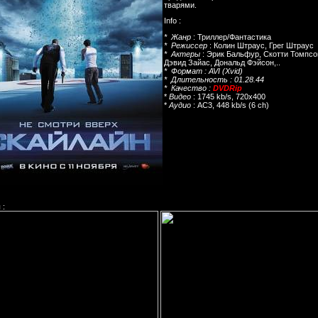
тварями.
Info :
* Жанр
: Триллер/Фантастика
* Режиссер
: Колин Штраус, Грег Штраус
* Актеры
: Эрик Бальфур, Скотти Томпсо
Дэвид Зайас, Дональд Фэйсон,..
* Формат : AVI (Xvid)
* Длительность
: 01.28.44
* Качество
:
DVDRip
*
Видео
: 1745 kb/s, 720x400
*
Аудио
: AC3, 448 kb/s (6 ch)
 :