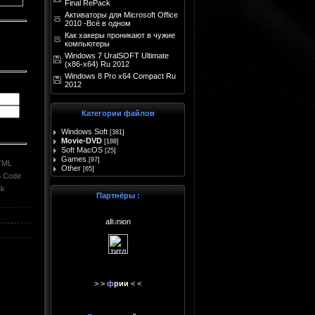
Final RePack
Активаторы для Microsoft Office
2010 -Всё в одном
Как хакеры проникают в чужие
компьютеры
Windows 7 UralSOFT Ultimate
(x86-x64) Ru 2012
Windows 8 Pro x64 Compact Ru
2012
Категории файлов
Windows Soft
[381]
Movie-DVD
[188]
Soft MacOS
[25]
Games
[97]
TML
Other
[65]
 Code
nk
Партнёры :
all
u
nion
> >
ф
рии
< <