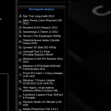
Последние файлы
Star Trek (eng,multi) 2013
н,
Джек Ричер (Jack Reacher) HD
2012
Resident Evil 6 Repack 2013
Заложница 2 (Taken 2) 2012
Экспат (The Expatriate) HDRip
Параллельные миры (Upside
Down) DVD
Цунами 3D (Bait 3D) HDrip
Uninstall Tool 3.2 Final
(Portable,Repack) 86x64
Windows 8 x64 Pro Reactor (Ru)
2012
Windows 8 RTM Build 9200 AiO
Full Activation (En) ...
Promt Pro Giant + Спец.словари
(x32-х64)
Windows 7 Drivers Update
03.09.2012 (x32-x64) Ru, ...
Чего ждать, когда ждешь
ребенка (What to Expect Wh...
FastStone Capture Final, RePack
& Portable
Pinnacle Studio 16 Ultimate (x32-
х64)
Adobe Photoshop CS6 13.0.1