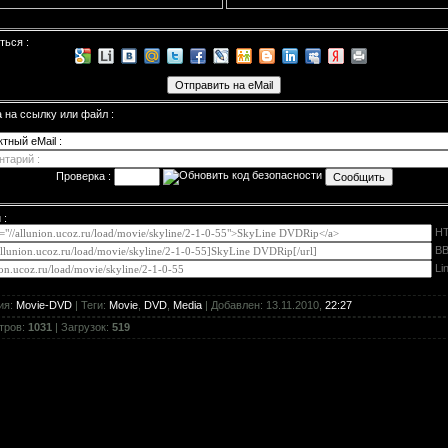
ться :
а
на ссылку или файл :
Проверка :
 :
H
BB
Li
ия
:
Movie-DVD
|
Теги
:
Movie
,
DVD
,
Media
|
Добавлен
: 13.11.2010,
22:27
тров
:
1031
|
Загрузок
:
519