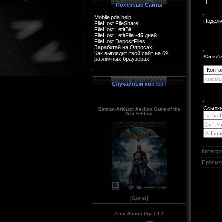
Полезные Сайты
Mobile pda help
Подели
FileHost FileShare
FileHost LetitBit
FileHost LetitFile -
45
дней
FileHost DepositFiles
Заработай на Опросах
Как выглядит твой сайт на 69
Жалоб
различных браузерах
test page
Случайный контент
Ссылки
Batman-Arkham Asylum Game of the
Year Edition
Категор
Просмо
[Games]
Zend Studio Pro 7.1.2