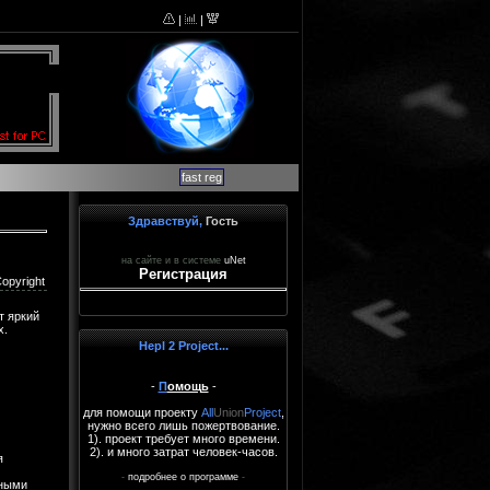
|
|
fast reg
Здравствуй,
Гость
на сайте и в системе
uNet
Регистрация
opyright
т яркий
х.
Hepl 2 Project...
-
П
омощь
-
для помощи проекту
All
Union
Project
,
нужно всего лишь пожертвование.
1). проект требует много времени.
2). и много затрат человек-часов.
я
-
подробнее о программе
-
тными