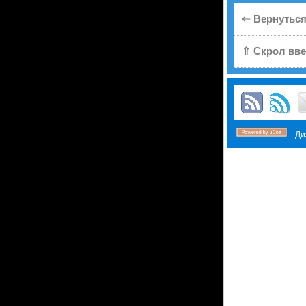
⇐ Вернуться
⇑ Скрол вве
Диз