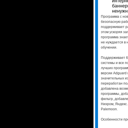
интерне
баннеры
ненужн
Программа с но
безопасную рабо
поддерживает ра
этом ускоряя за
программа знае
не нуждается в 
обучении.
Поддерживает 6
системы и все п
лучших программ
версии Adguard
значительных из
переработан по
добавлена возм
программы, доб
фильтр, добавле
Нихром, Яндекс.И
Palemoon.
Особенности пр