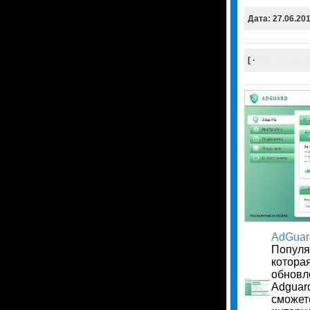
Дата: 27.06.20
[ ·
Скачать
Уда
AdGua
Популя
котора
обновле
Adguar
сможет