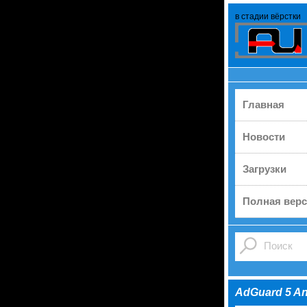
в стадии вёрстки
Главная
Новости
Загрузки
Полная верс
AdGuard 5 An