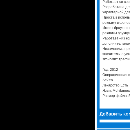
Работает со вс
Разработана дл
характерной для
Проста в исполь
рекламу в фоно
Имеет браузерн
рекламы вручну
Работает «из ко
дополнительных
Незаменима при 
значительно уск
экономит трафи
Год: 2012
Операционная си
Se7en
Лекарство:Есть
Язык: Multilangu
Размер файла: 
Добавить ко