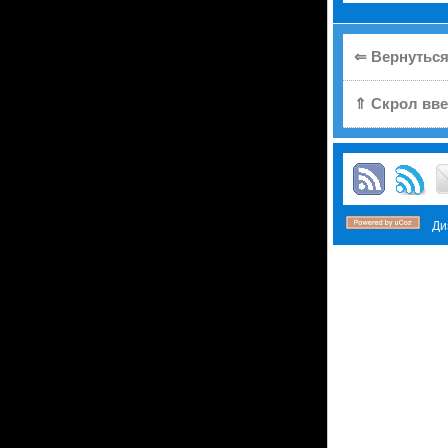
⇐ Вернуться
⇑ Скрол вве
Диз