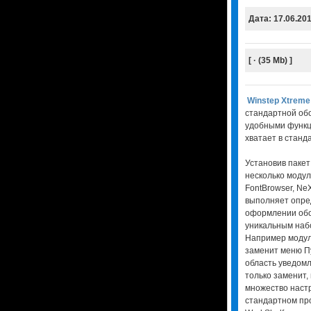
Дата: 17.06.20
[ · (35 Mb) ]
Winstep Xtreme
стандартной об
удобными функци
хватает в станд
Установив пакет
несколько модул
FontBrowser, Ne
выполняет опре
оформлении обо
уникальным наб
Например модул
заменит меню Пу
область уведомл
только заменит,
множество настр
стандартном пр