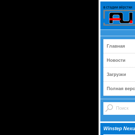
в стадии вёрстки
Главная
Новости
Загрузки
Полная верс
Winstep Nexus