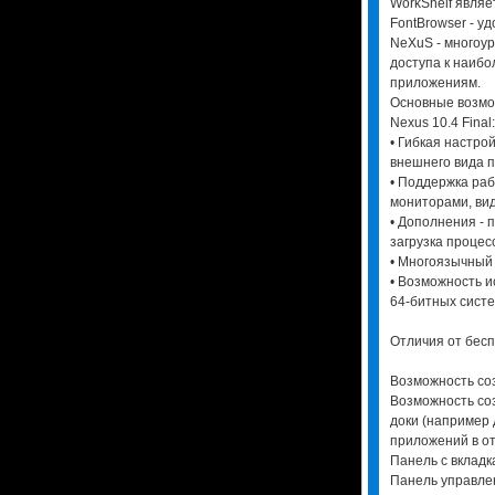
WorkShelf являе
FontBrowser - 
NeXuS - многоу
доступа к наибо
приложениям.
Основные возмо
Nexus 10.4 Final:
• Гибкая настро
внешнего вида п
• Поддержка раб
мониторами, ви
• Дополнения - 
загрузка процесс
• Многоязычный
• Возможность ис
64-битных систе
Отличия от бесп
Возможность соз
Возможность со
доки (например
приложений в о
Панель с вкладк
Панель управлен