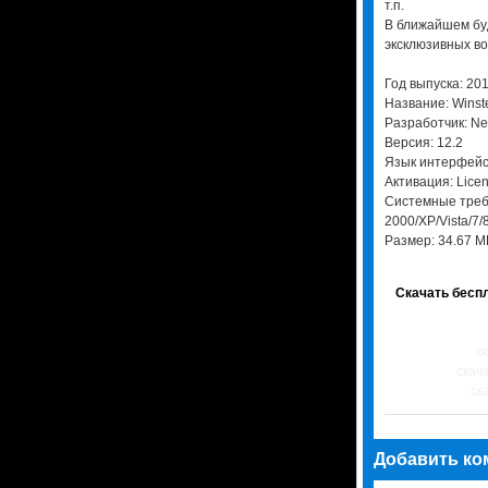
т.п.
В ближайшем бу
эксклюзивных в
Год выпуска: 20
Название: Winst
Разработчик: Ne
Версия: 12.2
Язык интерфейс
Активация: Lice
Системные треб
2000/XP/Vista/7/
Размер: 34.67 M
Скачать беспл
ск
скача
ска
Добавить ко