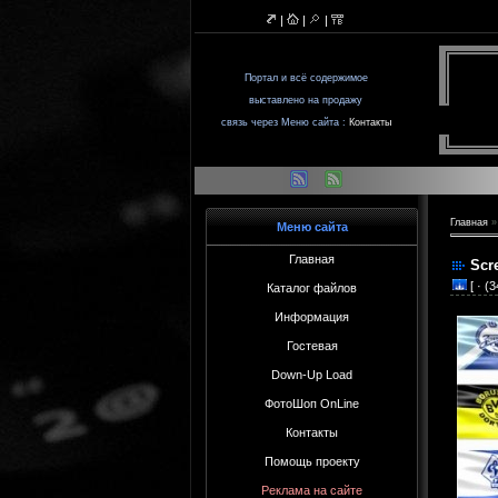
|
|
|
Портал и всё содержимое
выставленo на продажу
связь через Меню сайта :
Контакты
Главная
Меню сайта
Главная
Scr
[ · (
Каталог файлов
Информация
Гостевая
Down-Up Load
ФотоШоп OnLine
Контакты
Помощь проекту
Реклама на сайте