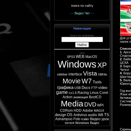
поиск по сайту
- - Видео Чат - -
Навигация
поиск по названию
Для ус
папке 
Список
1
. Арс
теги
Спарта
WEB
MacOS
SPS3
2
. Байе
Windows
ЦСКА
XP
3
. Бар
Челси
Vista
4
. Бор
interface
связь
sidebar
Шахте
Movie
W7
5
. Вал
Tools
Ювент
графика
Docs
video
USB
FTP
Год вы
game
Racing
Linux
Corel
cs1.6
Язык и
Action
BootCD
анимация
Активац
Media
Систем
DVD
Размер
WPI
CDRom
HDD
Adobe
MAGIX
design
OS
TS
Antivirus
audio
W8
Ashampoo
Foto
Видео урок
trailer
torrent
Wondows
Видео
Скрины