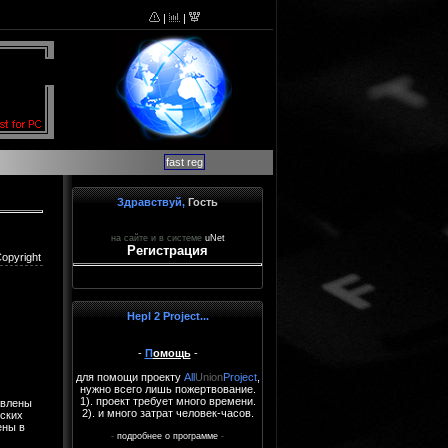
|
|
fast reg
Здравствуй,
Гость
на сайте и в системе
uNet
Регистрация
opyright
Hepl 2 Project...
-
П
омощь
-
для помощи проекту
All
Union
Project
,
нужно всего лишь пожертвование.
1). проект требует много времени.
авлены
2). и много затрат человек-часов.
ских
ены в
-
подробнее о программе
-