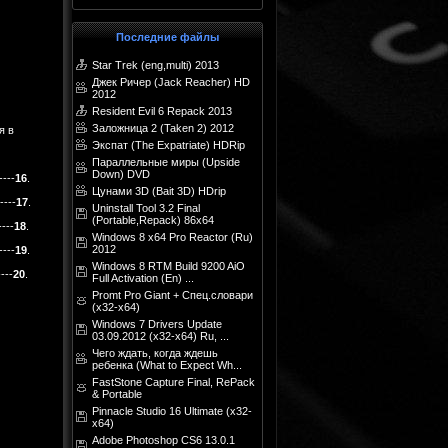
Последние файлы
Star Trek (eng,multi) 2013
Джек Ричер (Jack Reacher) HD
2012
Resident Evil 6 Repack 2013
Заложница 2 (Taken 2) 2012
я в
Экспат (The Expatriate) HDRip
Параллельные миры (Upside
Down) DVD
----
16
.
Цунами 3D (Bait 3D) HDrip
----
17
.
Uninstall Tool 3.2 Final
(Portable,Repack) 86x64
----
18
.
Windows 8 x64 Pro Reactor (Ru)
2012
----
19
.
Windows 8 RTM Build 9200 AiO
----
20
.
Full Activation (En) ...
Promt Pro Giant + Спец.словари
(x32-х64)
Windows 7 Drivers Update
03.09.2012 (x32-x64) Ru, ...
Чего ждать, когда ждешь
ребенка (What to Expect Wh...
FastStone Capture Final, RePack
& Portable
Pinnacle Studio 16 Ultimate (x32-
х64)
Adobe Photoshop CS6 13.0.1