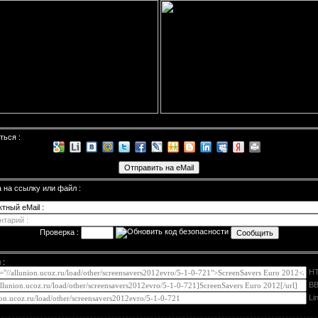
ться :
а
на ссылку или файл :
Проверка :
 :
H
BB
Li