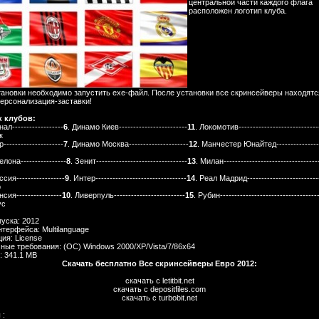
центральной части каждого флага
расположен логотип клуба.
тановки необходимо запустить exe-файл. После установки все скринсейверы находятс
персонализация-заставки!
 клубов:
енал
------------------
6
. Динамо Киев
------------------------
11
. Локомотив
----------------------------
к
р
---------------------
7
. Динамо Москва
---------------------
12
. Манчестер Юнайтед
---------------
селона
----------------
8
. Зенит
--------------------------------
13
. Милан
---------------------------------
уссия
-----------------
9
. Интер
--------------------------------
14
. Реал Мадрид
-------------------------
р
енсия
----------------
10
. Ливерпуль
-------------------------
15
. Рубин
----------------------------------
ус
пуска: 2012
нтерфейса: Multilanguage
ия: License
ные требования: (ОС) Windows 2000/XP/Vista/7/86x64
: 341.1 MB
Скачать бесплатно Все скринсейверы Евро 2012:
скачать с letitbit.net
скачать с depositfiles.com
скачать с turbobit.net
 :