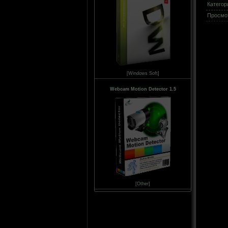
Категор
Просмо
[Windows Soft]
Webcam Motion Detector 1.5
[Other]