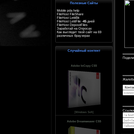
Полезные Сайты
Mobile pda help
FileHost FileShare
FileHost LetitBit
FileHost LetitFile -
45
дней
FileHost DepositFiles
Заработай на Опросах
Как выглядит твой сайт на 69
различных браузерах
test page
Случайный контент
Подели
Adobe InCopy CS5
Жалоб
Ссылки
[Windows Soft]
Adobe Dreamweaver CS5