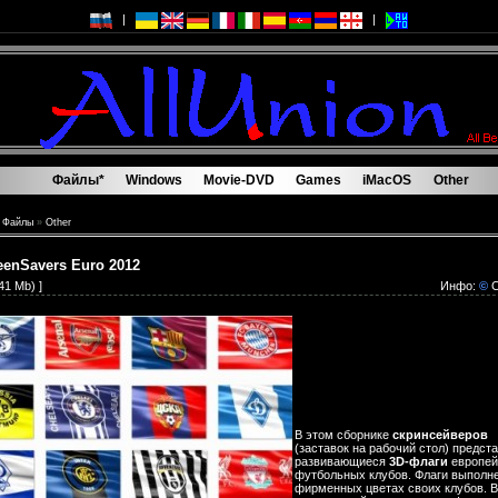
|
|
Файлы*
Windows
Movie-DVD
Games
iMacOS
Other
Файлы*
Windows
Movie-DVD
Games
iMacOS
Other
»
Файлы
»
Other
eenSavers Euro 2012
341 Mb) ]
Инфо:
©
C
В этом сборнике
скринсейверов
(заставок на рабочий стол) предст
развивающиеся
3D-флаги
европей
футбольных клубов. Флаги выполн
фирменных цветах своих клубов. В