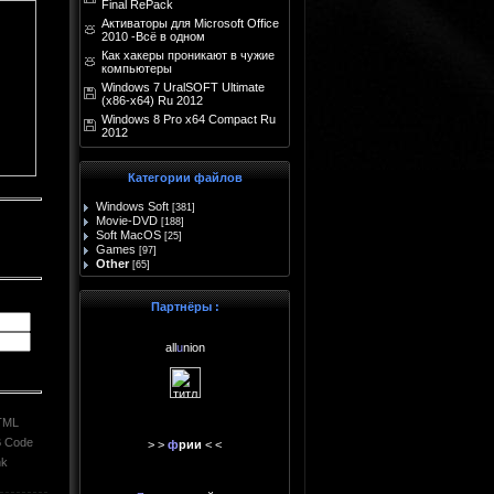
Final RePack
Активаторы для Microsoft Office
2010 -Всё в одном
Как хакеры проникают в чужие
компьютеры
Windows 7 UralSOFT Ultimate
(x86-x64) Ru 2012
Windows 8 Pro x64 Compact Ru
2012
Категории файлов
Windows Soft
[381]
Movie-DVD
[188]
Soft MacOS
[25]
Games
[97]
Other
[65]
Партнёры :
all
u
nion
TML
 Code
> >
ф
рии
< <
nk