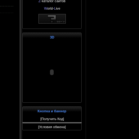
Z
-каталог сайтов
W
orld-
L
ive
3D
Кнопка и баннер
[
Получить Код
]
[
Условия обмена
]