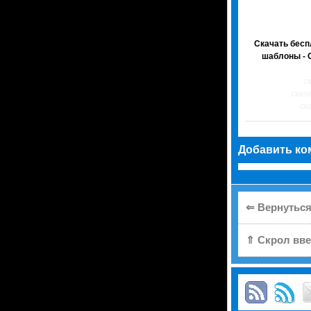
Скачать бес
шаблоны - 
ск
скача
ска
Добавить ко
⇐ Вернуться
⇑ Скрол вве