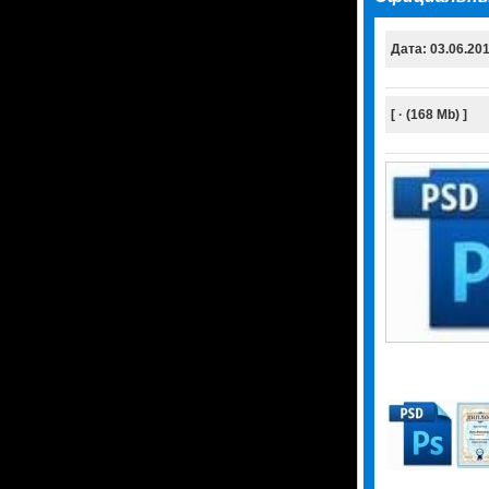
Дата: 03.06.20
[ · (168 Mb) ]