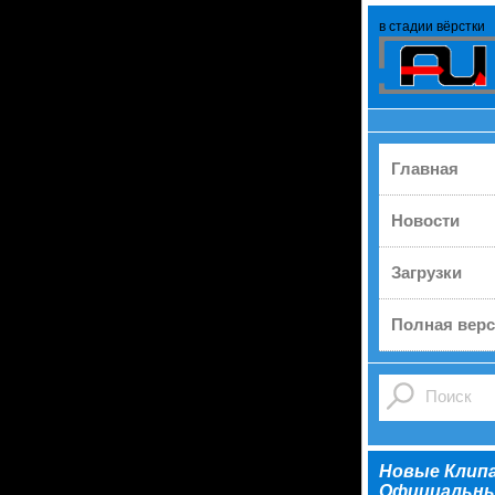
в стадии вёрстки
Главная
Новости
Загрузки
Полная верс
Новые Клип
Официальны