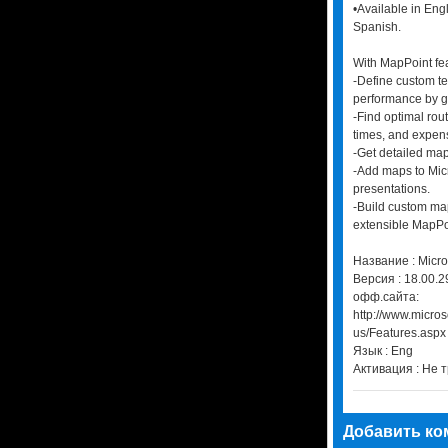
•Available in Eng
Spanish.
With MapPoint fea
-Define custom te
performance by g
-Find optimal rou
times, and expen
-Get detailed map
-Add maps to Mic
presentations.
-Build custom map
extensible MapPo
Название : Micro
Версия : 18.00.2
офф.сайта:
http://www.micro
us/Features.aspx
Язык : Eng
Активация : Не 
Добавить ко