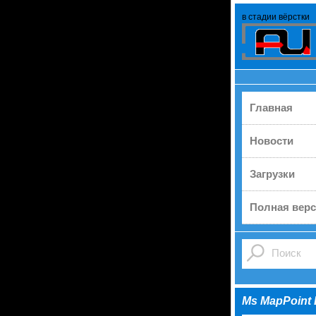
в стадии вёрстки
Главная
Новости
Загрузки
Полная верс
Ms MapPoint 