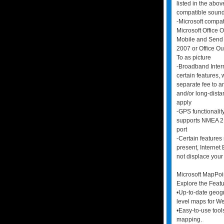
listed in the abo
compatible soun
-Microsoft compat
Microsoft Office 
Mobile and Send 
2007 or Office Ou
To as picture
-Broadband Inter
certain features,
separate fee to an
and/or long-dista
apply
-GPS functionalit
supports NMEA 2.
port
-Certain features 
present, Internet E
not displace your
Microsoft MapPo
Explore the Feat
•Up-to-date geogr
level maps for W
•Easy-to-use tools
mapping.