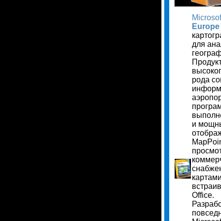
Microso
Europe
картогр
для ана
геогра
Продукт
высоког
рода с
информ
аэропор
програ
выполн
и мощн
отобра
MapPoin
просмот
коммер
снабже
картами
встраив
Office.
Разраб
повсед