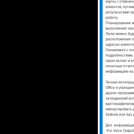
карты с отмече
клиентов, путям
результатами п
работу.
Планирование м
выполнения заяв
Легко можно буд
расположении го
адресах клиенто
Ознакомьте с н
подробностями,
своих коллег и 
печатные отчет
информацию на 
Тесная интегра
Office и упроще
других программ
затруднений ис
картографически
импортировать д
Outlook или баз
Доп. информаци
-For Voice Output