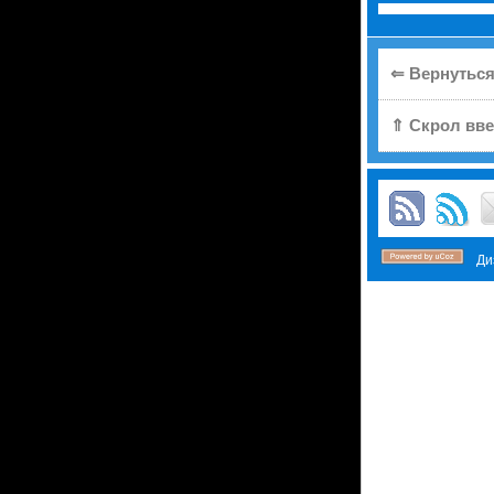
⇐ Вернуться
⇑ Скрол вве
Диз