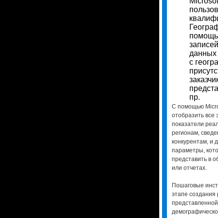
Microso
пользо
квалиф
Геогра
помощь
записей
данных 
с геогр
присутс
заказчи
предста
пр.
С помощью Micro
отобразить все э
показатели реа
регионам, сведе
конкурентам, и 
параметры, кот
представить в 
или отчетах.
Пошаговые инст
этапе создания 
представленной 
демографическо