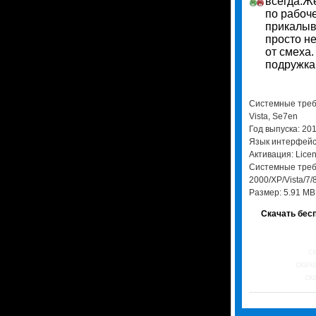
всегда.Ж
по рабоче
прикалыв
просто н
от смеха.
подружка.
Системные треб
Vista, Se7en
Год выпуска: 20
Язык интерфейса
Активация: Lice
Системные треб
2000/XP/Vista/7/
Размер: 5.91 MB
Скачать бесп
ск
скача
ска