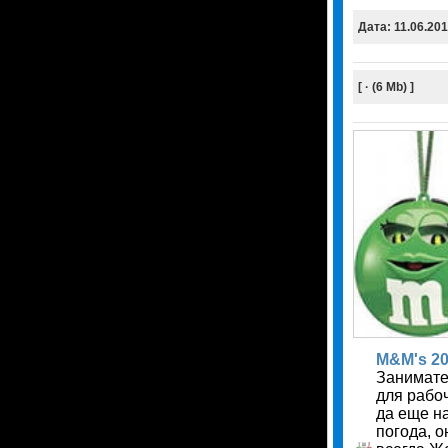
Дата: 11.06.20
[ · (6 Mb) ]
M&M's 2
Занимате
для рабоч
да еще н
погода, о