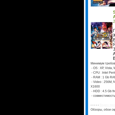
S
A
2
Г
Ж
В
Я
З
А
В
Минимум требов
- OS : XP, Vista,
- CPU : Intel Pen
- RAM : 1 Gb R
- Video : 256M, 
X1600
- HDD : 4.5 Gb fr
- совместимость 
- - - - -
Видео пр
Обзоры, обои скри