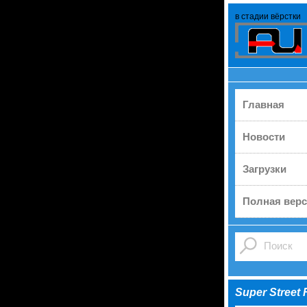
в стадии вёрстки
Главная
Новости
Загрузки
Полная верс
Super Street F