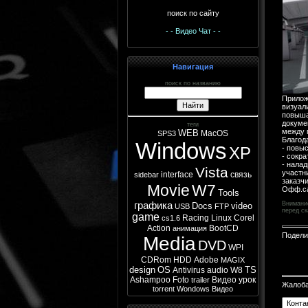
поиск по сайту
- - Видео Чат - -
Навигация
поиск по названию
Прилож
визуал
повыша
докуме
теги
между 
WEB
MacOS
SPS3
Благода
Windows
XP
- повы
- сокр
- нала
Vista
участн
interface
связь
sidebar
заказч
Movie
W7
Офф.
с
Tools
графика
Внимани
Docs
video
USB
FTP
перед ск
game
Racing
Linux
Corel
cs1.6
Action
BootCD
анимация
Подели
Media
DVD
WPI
CDRom
HDD
Adobe
MAGIX
design
OS
TS
Antivirus
audio
W8
Ashampoo
Foto
Видео урок
trailer
Жалоб
torrent
Wondows
Видео