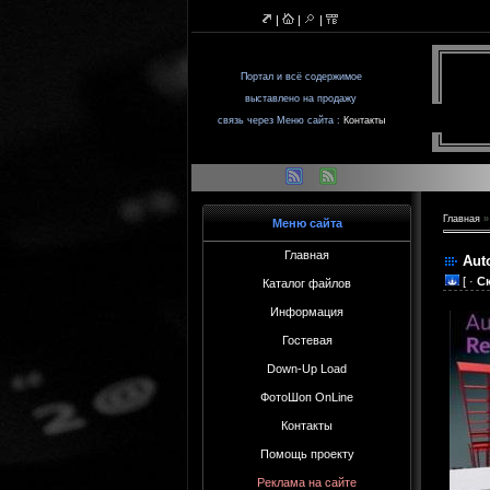
|
|
|
Портал и всё содержимое
выставленo на продажу
связь через Меню сайта :
Контакты
Главная
Меню сайта
Главная
Aut
[ ·
С
Каталог файлов
Информация
Гостевая
Down-Up Load
ФотоШоп OnLine
Контакты
Помощь проекту
Реклама на сайте