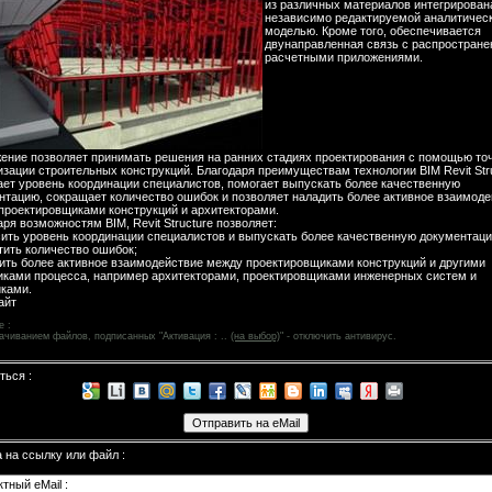
из различных материалов интегрирован
независимо редактируемой аналитичес
моделью. Кроме того, обеспечивается
двунаправленная связь с распростран
расчетными приложениями.
ение позволяет принимать решения на ранних стадиях проектирования с помощью то
изации строительных конструкций. Благодаря преимуществам технологии BIM Revit Str
ет уровень координации специалистов, помогает выпускать более качественную
нтацию, сокращает количество ошибок и позволяет наладить более активное взаимод
проектировщиками конструкций и архитекторами.
ря возможностям BIM, Revit Structure позволяет:
сить уровень координации специалистов и выпускать более качественную документаци
атить количество ошибок;
дить более активное взаимодействие между проектировщиками конструкций и другими
иками процесса, например архитекторами, проектировщиками инженерных систем и
иками.
айт
е :
ачиванием файлов, подписанных "Активация : ..
(на выбор)
" - отключить антивирус.
ться :
а
на ссылку или файл :