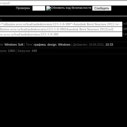
Проверка :
 :
H
BB
Li
ия
:
Windows Soft
|
Теги
:
графика
,
design
,
Windows
|
Добавлен
: 18.06.2011,
10:33
тров
:
1360
|
Загрузок
:
448