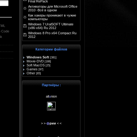
Final RePack
Активаторы для Microsoft Office
2010 -Всё в одном
Как хакеры проникают в чужие
компьютеры
Windows 7 UralSOFT Ultimate
TML
(x86-x64) Ru 2012
 Code
Windows 8 Pro x64 Compact Ru
nk
2012
Категории файлов
Windows Soft
[381]
Movie-DVD
[188]
Soft MacOS
[25]
Games
[97]
Other
[65]
Партнёры :
all
u
nion
> >
ф
рии
< <