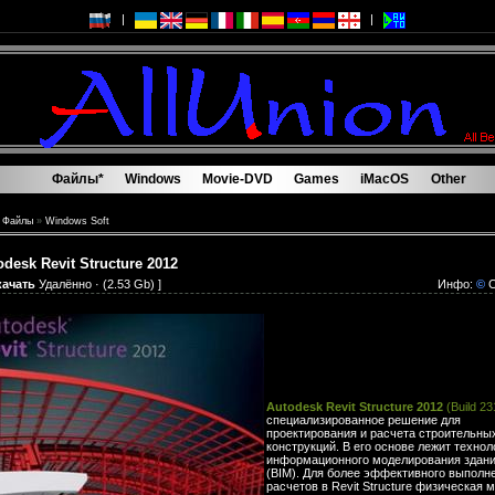
|
|
Файлы*
Windows
Movie-DVD
Games
iMacOS
Other
Файлы*
Windows
Movie-DVD
Games
iMacOS
Other
»
Файлы
»
Windows Soft
odesk Revit Structure 2012
качать
Удалённо
· (2.53 Gb) ]
Инфо:
©
C
Autodesk Revit Structure 2012
(Build 23
специализированное решение для
проектирования и расчета строительны
конструкций. В его основе лежит технол
информационного моделирования здан
(BIM). Для более эффективного выполн
расчетов в Revit Structure физическая 