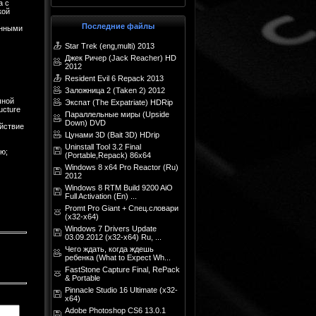
а с
кой
Последние файлы
енными
Star Trek (eng,multi) 2013
Джек Ричер (Jack Reacher) HD
2012
Resident Evil 6 Repack 2013
Заложница 2 (Taken 2) 2012
чной
Экспат (The Expatriate) HDRip
ucture
Параллельные миры (Upside
Down) DVD
ействие
Цунами 3D (Bait 3D) HDrip
Uninstall Tool 3.2 Final
ю;
(Portable,Repack) 86x64
Windows 8 x64 Pro Reactor (Ru)
2012
Windows 8 RTM Build 9200 AiO
Full Activation (En) ...
Promt Pro Giant + Спец.словари
(x32-х64)
Windows 7 Drivers Update
03.09.2012 (x32-x64) Ru, ...
Чего ждать, когда ждешь
ребенка (What to Expect Wh...
FastStone Capture Final, RePack
& Portable
Pinnacle Studio 16 Ultimate (x32-
х64)
Adobe Photoshop CS6 13.0.1