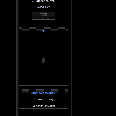
Z
-каталог сайтов
W
orld-
L
ive
3D
Кнопка и баннер
[
Получить Код
]
[
Условия обмена
]