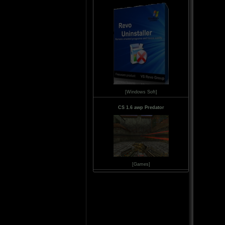
[Windows Soft]
CS 1.6 awp Predator
[Games]