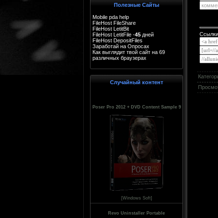
Полезные Сайты
Mobile pda help
FileHost FileShare
FileHost LetitBit
Ссылки
FileHost LetitFile -
45
дней
FileHost DepositFiles
Заработай на Опросах
Как выглядит твой сайт на 69
различных браузерах
test page
Категор
Случайный контент
Просмо
Poser Pro 2012 + DVD Content Sample 9
[Windows Soft]
Revo Uninstaller Portable