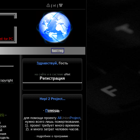
|
|
fast reg
Здравствуй,
Гость
на сайте и в системе
uNet
Регистрация
opyright
Hepl 2 Project...
-
П
омощь
-
15)
-
для помощи проекту
All
Union
Project
,
нужно всего лишь пожертвование.
х
1). проект требует много времени.
огия
2). и много затрат человек-часов.
ий
ения
-
подробнее о программе
-
модель