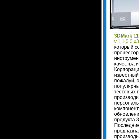
3DMark 1
v.1.1.0.0 x
который с
процессор
инструмен
качества 
Корпораци
известный
пожалуй, 
популярны
тестовых 
производи
персональ
компонент
обновлени
продукта 
Последние
предназна
производи