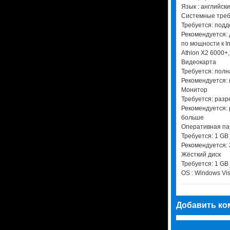
Язык : английск
Системные треб
Требуется: под
Рекомендуется:
по мощности к I
Athlon X2 6000+
Видеокарта
Требуется: полн
Рекомендуется:
Монитор
Требуется: раз
Рекомендуется:
больше
Оперативная па
Требуется: 1 GB
Рекомендуется: 
Жёсткий диск
Требуется: 1 GB
OS : Windows Vi
Добавить ко