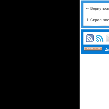
⇐ Вернуться
⇑ Скрол вве
Диз