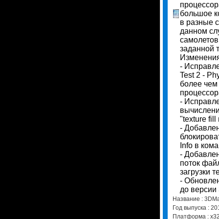
процессор
большое к
в разные с
данном сл
самолетов
заданной 
Изменени
- Исправл
Test 2 - Ph
более чем
процессо
- Исправл
вычислени
"texture fill
- Добавле
блокирова
Info в ком
- Добавле
поток фай
загрузки т
- Обновлен
до версии 
Hазвание : 3DMar
Год выпуска : 20
Платформа : х32