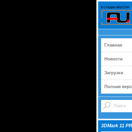
в стадии вёрстки
Главная
Новости
Загрузки
Полная верс
3DMark 11 P